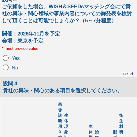
ご依頼をした場合、WISH＆SEEDsマッチング会にて貴
社の興味・関心領域や事業内容についての御発表を検討
して頂くことは可能でしょうか？（5～7分程度）
開催：2026年11月を予定
会場：東京を予定
*
must provide value
Yes
No
reset
設問４
貴社の興味・関心のある項目を選択してください。
画
像
診
生
衛
断
体
生
用
現
生
材
Ｘ
象
体
治
眼
料