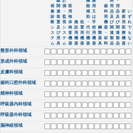
線
計
機
療
科
・
画
関
測
医
能
用
歯
用
用
像
連
・
用
補
又
科
品
品
家
い
診
装
監
検
助
は
用
及
及
庭
ず
断
置
視
体
施
処
・
手
機
び
び
用
れ
シ
及
シ
検
設
置
代
術
鋼
器
関
関
医
で
ス
び
ス
査
用
用
行
用
製
・
連
連
療
も
テ
用
テ
機
機
機
機
機
器
材
製
製
機
な
ム
具
ム
器
器
器
器
器
具
料
品
品
器
い
整形外科領域
形成外科領域
皮膚科領域
歯科口腔外科領域
精神科領域
呼吸器内科領域
呼吸器外科領域
脳神経領域